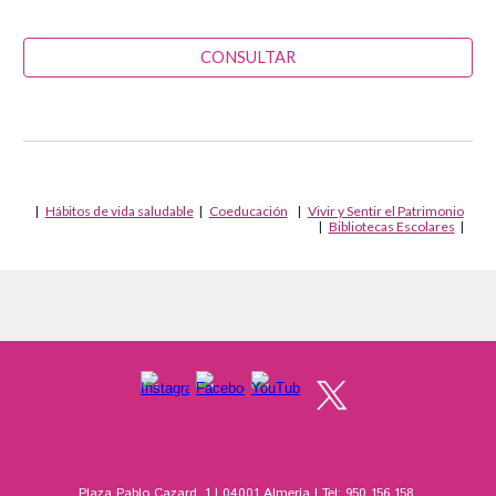
CONSULTAR
|
Hábitos de vida saludable
|
Coeducación
|
Vivir y Sentir el Patrimonio
|
Bibliotecas Escolares
|
Plaza Pablo Cazard, 1 | 04001 Almería | Tel: 950 156 158