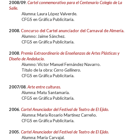
20
08/09
.
Cartel conmemorativo para el Centenario Colegio de La
Salle.
Alumna: Laura López Valverde.
CFGS en
Gráfica Publicitaria.
2008.
Concurso del Cartel anunciador del Carnaval de Almería.
Alumn
o: Jaime Sánchez.
CFGS en
Gráfica Publicitaria.
20
08
.
Premio Extraordinari
o
de Enseñanzas de Artes Plásticas y
Diseño de Andalucía
.
Alumn
o: Víctor Manuel Fernández Navarro.
Título de la obra:
Cerro Gallinero
.
CFGS en
Gráfica Publicitaria
.
20
07/08
.
Arte entre culturas.
Alumna: Matu Santamaría.
CFGS en
Gráfica Publicitaria.
20
06
.
Cartel Anunciador del Festival de Teatro de El Ejido.
Alumn
a: María Rosario Martínez Carreño.
CFGS en
Gráfica Publicitaria
.
20
05
.
Cartel Anunciador del Festival de Teatro de El Ejido.
Alumn
a: María Carvajal.