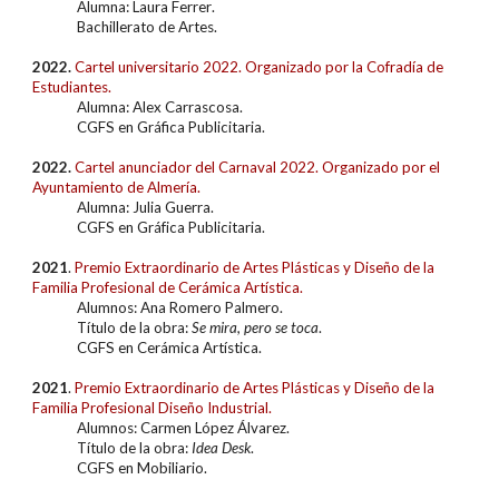
Alumn
a
:
Laura Ferrer
.
Bachillerato de Artes
.
2022.
Cartel
universitario
2022. Organizado por
la Cofradía de
Estudiantes
.
Alumn
a
:
Alex Carrascosa
.
CGFS en Gráfica Publicitaria
.
2022.
Cartel anunciador del Carnaval 2022. Organizado por el
Ayuntamiento de Almería.
Alumn
a
: Julia Guerra.
CGFS en
Gráfica Publicitaria
.
202
1
.
Premio Extraordinario de Artes Plásticas y Diseño de la
Familia Profesional
de Cerámica Artística
.
Alumnos: Ana Romero Palmero
.
Título de la obra:
Se mira, pero se toca
.
CGFS en
Cerámica Artística
.
202
1
.
Premio Extraordinario de Artes Plásticas y Diseño de la
Familia Profesional Diseño Industrial
.
Alumnos:
Carmen López Álvarez
.
Título de la obra:
Idea Desk
.
CGFS en Mobiliario
.