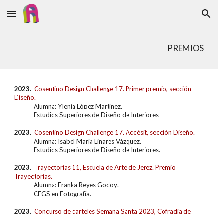
Skip to main content
Skip to navigation
PREMIOS
2023.
Cosentino Design Challenge 17. Primer
premio, sección
Diseño.
Alumn
a: Ylenia López Martínez
.
Estudios Superiores de Diseño de Interiores
2023.
Cosentino Design Challenge 17. Accésit, sección Diseño.
Alumna: Isabel María Linares Vázquez.
Estudios Superiores de Diseño de Interiores
.
202
3
.
Trayectorias 11, Escuela de Arte de Jerez. Premio
Trayectorias
.
Alumn
a
:
Franka Reyes Godoy
.
CFGS en Fotografía
.
202
3
.
Concurso de carteles Semana Santa 2023, Cofradía de