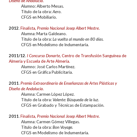
Diseño de Andalucía
.
Alumno: Alberto Mesas.
Título de la obra:
Aero
.
CFGS en Mobiliario.
201
2
.
Finalista
,
Premio Nacional Josep Albert Mestre
.
Alumna:
Marta Galdeano
.
Título de la obra:
La vuelta al mundo en 80 días.
CFGS en
Modelismo de Indumentaria
.
20
11/12
.
I Concurso Donarte,
Centro de Transfusión Sanguínea de
Almería y Escuela de Arte Almería.
Alumn
o: José Carlos Martínez.
CFGS en
Gráfica Publicitaria.
20
11
.
Premio Extraordinari
o
de Enseñanzas de Artes Plásticas y
Diseño de Andalucía
.
Alumna:
Carmen López López.
Título de la obra:
Valente: Búsqueda de la luz
.
CFGS en
Grabado y Técnicas de Estampación
.
201
1
.
Finalista
,
Premio Nacional Josep Albert Mestre
.
Alumna:
Carmen Gómez Villegas
.
Título de la obra:
Bon Voyage.
CFGS en
Modelismo de Indumentaria
.