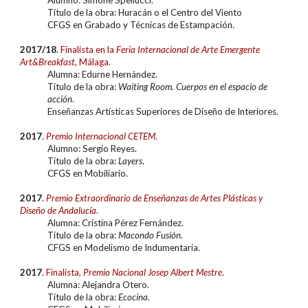
Alumno: Simone Spellucci.
Título de la obra: Huracán o el Centro del Viento
CFGS en G
rabado y Técnicas de Estampación
.
2017/18
.
Finalista
en la
Feria Internacional de Arte Emergente
Art&Breakfast
, Málaga.
Alumna: Edurne Hernández.
Título de la obra:
Waiting Room. Cuerpos en el espacio de
acción
.
Enseñanzas Artísticas Superiores de Diseño de Interiores.
2017
.
Premio Internacional CETEM
.
Alumno: Sergio Reyes.
Título de la obra:
Layers
.
CFGS en Mobiliario.
2017
.
Premio Extraordinario de Enseñanzas de Artes Plásticas y
Diseño de Andalucía
.
Alumna: Cristina Pérez Fernández.
Título de la obra:
Macondo Fusión
.
CFGS en Modelismo de Indumentaria.
2017
.
Finalista
,
Premio Nacional Josep Albert Mestre
.
Alumna: Alejandra Otero.
Título de la obra:
Ecocina
.