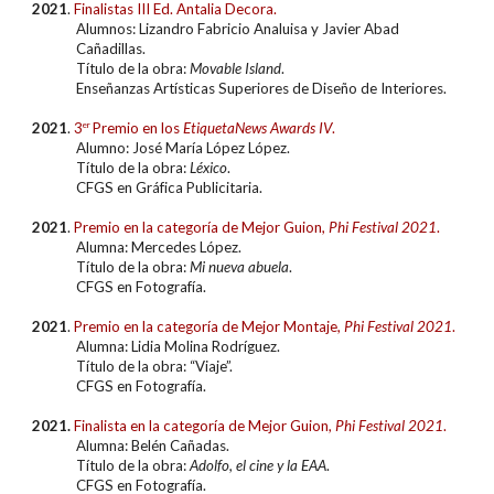
2021
.
Finalistas III Ed. Antalia Decora
.
Alumnos:
Lizandro Fabricio Analuisa y Javier Abad
Cañadillas.
Título de la obra:
Movable Island
.
Enseñanzas Artísticas Superiores de Diseño de Interiores.
2021
.
3
er
Premio en los
EtiquetaNews Awards
IV
.
Alumno: José María López López.
Título de la obra:
Léxico
.
CFGS en Gráfica Publicitaria.
2021
.
Premio
en la categoría de
Mejor Guion
,
Phi Festival 2021
.
Alumna: Mercedes López.
Título de la obra:
Mi nueva abuela
.
CFGS en Fotografía.
2021
.
Premio
en la categoría de
Mejor Montaje
,
Phi Festival 2021
.
Alumna: Lidia Molina Rodríguez.
Título de la obra: “Viaje”.
CFGS en Fotografía.
2021.
Finalista en la categoría de Mejor Guion
,
Phi Festival 2021
.
Alumna: Belén Cañadas.
Título de la obra:
Adolfo, el cine y la EAA
.
CFGS en Fotografía.