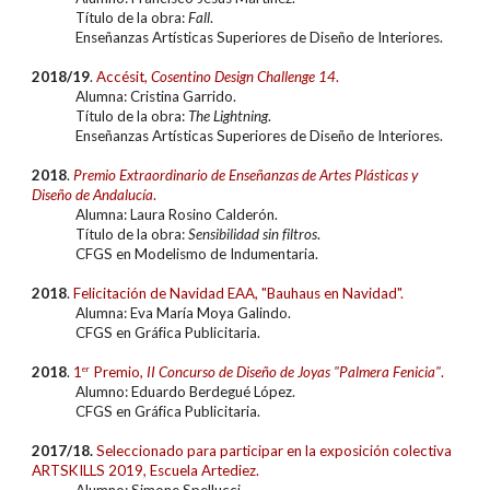
Título de la obra:
Fall
.
Enseñanzas Artísticas Superiores de Diseño de Interiores.
2018/19
.
Accésit
,
Cosentino Design Challenge 14
.
Alumna: Cristina Garrido.
Título de la obra:
The Lightning
.
Enseñanzas Artísticas Superiores de Diseño de Interiores.
2018
.
Premio Extraordinario de Enseñanzas de Artes Plásticas y
Diseño de Andalucía
.
Alumna: Laura Rosino Calderón.
Título de la obra:
Sensibilidad sin filtros
.
CFGS en Modelismo de Indumentaria.
20
18
.
Felicitación de Navidad EAA, "Bauhaus en Navidad".
Alumna: Eva María Moya Galindo.
CFGS en Gráfica Publicitaria.
20
18
.
1
er
Premio,
II Concurso de Diseño de Joyas "Palmera Fenicia"
.
Alumno: Eduardo Berdegué López.
CFGS en Gráfica Publicitaria.
20
17/18.
Seleccionado para participar en la exposición colectiva
ARTSKILLS 2019, Escuela Artediez.