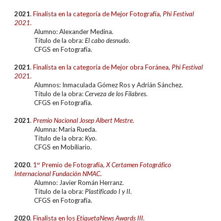
2021
.
Finalista en la categoría de Mejor Fotografía
,
Phi Festival
2021
.
Alumno: Alexander Medina.
Título de la obra:
El cabo desnudo
.
CFGS en Fotografía.
2021
.
Finalista en la categoría de Mejor obra Foránea
,
Phi Festival
202
1.
Alumnos: Inmaculada Gómez Ros y Adrián Sánchez.
Título de la obra:
Cerveza de los Filabres
.
CFGS en Fotografía.
2021
.
Premio Nacional Josep Albert Mestre
.
Alumna: María Rueda.
Título de la obra:
Kyo
.
CFGS en Mobiliario.
2020
.
1
er
Premio de Fotografía
,
X Certamen Fotográfico
Internacional Fundación NMAC
.
Alumno: Javier Román Herranz.
Título de la obra:
Plastificado I y II
.
CFGS en Fotografía.
202
0
.
Finalista
en los
EtiquetaNews Awards
III
.