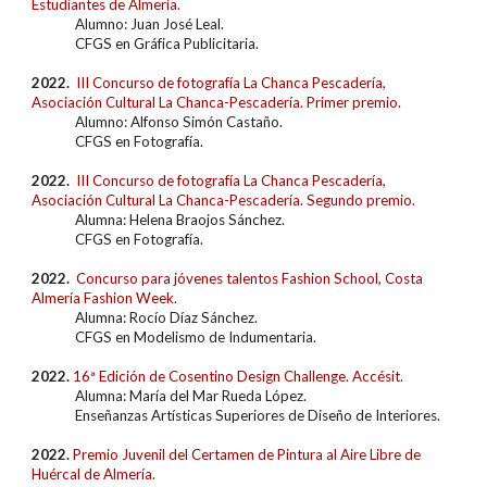
Estudiantes de Almería.
Alumn
o: Juan José Leal
.
CFGS en
Gráfica Publicitaria
.
2022.
III Concurso de fotografía La Chanca Pescadería,
Asociación Cultural La Chanca-Pescadería.
Primer
premio.
Alumn
o: Alfonso Simón Castaño.
CFGS en Fotografía
.
2022.
III Concurso de fotografía La Chanca Pescadería,
Asociación Cultural La Chanca-Pescadería
. Segundo
premio.
Alumn
a
:
Helena Braojos Sánchez
.
CFGS en
Fotografía
.
2022.
Concurso para jóvenes talentos Fashion School, Costa
Almería Fashion Week
.
Alumn
a
:
Rocío Díaz Sánchez
.
CFGS en Modelismo de Indumentaria
.
2022.
16ª Edición de Cosentino Design Challenge
. Accésit.
Alumn
a
:
María del Mar Rueda López
.
Enseñanzas Artísticas Superiores de Diseño de Interiores.
2022.
Premio Juvenil del Certamen de Pintura al Aire Libre de
Huércal de Almería
.