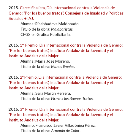
20
15
.
Cartel finalista, Día Internacional contra la Violencia de
Género: "Por los buenos tratos", Consejeria de Igualdad y Políticas
Sociales + IAJ.
Alumna: Risabhadeva Maldonado.
Título de la obra:
Malabaristas
.
CFGS en Gráfica Publicitaria.
20
15
.
1
er
Premio, Día Internacional contra la Violencia de Género:
"Por los buenos tratos", Instituto Andaluz de la Juventud y el
Instituto Andaluz de la Mujer.
Alumna: María José Moreno.
Título de la obra:
Manos limpias
.
20
15
.
2º Premio, Día Internacional contra la Violencia de Género:
"Por los buenos tratos", Instituto Andaluz de la Juventud y el
Instituto Andaluz de la Mujer.
Alumna: Sara Martín Herrera.
Título de la obra:
Firma x los Buenos Tratos
.
20
15
.
3
er
Premio, Día Internacional contra la Violencia de Género:
"Por los buenos tratos", Instituto Andaluz de la Juventud y el
Instituto Andaluz de la Mujer.
Alumno: Francisco Javier Villadóniga Pérez.
Título de la obra:
Armonía de Color
.