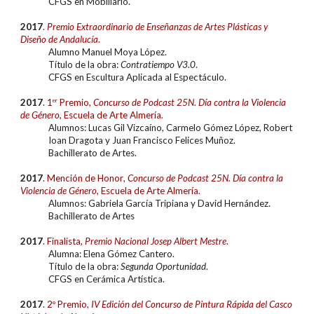
CFGS en Mobiliario.
20
17
.
Premio Extraordinari
o
de Enseñanzas de Artes Plásticas y
Diseño de Andalucía
.
Alumn
o Manuel Moya López.
Título de la obra:
Contratiempo V3.0
.
CFGS en
Escultura Aplicada al Espectáculo
.
20
17
.
1
er
Premio
, Concurso de Podcast 25N. Día contra la Violencia
de Género,
Escuela de Arte Almería
.
Alumn
os: Lucas Gil Vizcaíno, Carmelo Gómez López, Robert
Ioan Dragota y Juan Francisco Felices Muñoz.
Bachillerato de Artes.
20
17
.
Mención de Honor
, Concurso de Podcast 25N. Día contra la
Violencia de Género,
Escuela de Arte Almería
.
Alumn
os: Gabriela García Tripiana y David Hernández.
Bachillerato de Artes
2017
.
Finalista
,
Premio Nacional Josep Albert Mestre
.
Alumna:
Elena Gómez Cantero
.
Título de la obra:
Segunda Oportunidad
.
CFGS en
Cerámica Artística
.
2017
.
2º Premio,
IV Edición del Concurso de Pintura Rápida del Casco