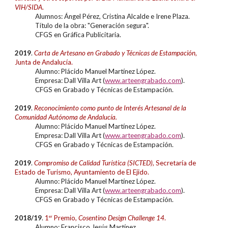
VIH/SIDA
.
Alumnos: Ángel Pérez, Cristina Alcalde e Irene Plaza
.
Título de la obra: "Generación segura".
CFGS en Gráfica Publicitaria.
20
19
.
Carta de Artesano en Grabado y Técnicas de Estampación
,
Junta de Andalucía.
Alumn
o: Plácido Manuel Martínez López.
Empresa: Dall Villa Art (
www.arteengrabado.com
).
CFGS en
Grabado y Técnicas de Estampación.
20
19
.
Reconocimiento como punto de Interés Artesanal de la
Comunidad Autónoma de Andalucía.
Alumn
o: Plácido Manuel Martínez López.
Empresa: Dall Villa Art (
www.arteengrabado.com
).
CFGS en
Grabado y Técnicas de Estampación.
20
19
.
Compromiso de Calidad Turística (SICTED),
Secretaría de
Estado de Turismo, Ayuntamiento de El Ejido.
Alumn
o: Plácido Manuel Martínez López.
Empresa: Dall Villa Art (
www.arteengrabado.com
).
CFGS en
Grabado y Técnicas de Estampación.
2018/19
.
1
er
P
remio
,
Cosentino Design Challenge 14
.
Alumno: Francisco Jesús Martínez.