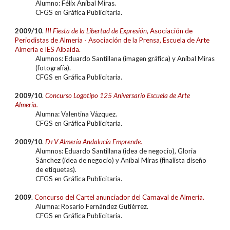
Alumn
o: Félix Aníbal Miras.
CFGS en
Gráfica Publicitaria.
20
09/10
.
III Fiesta de la Libertad de Expresión
, Asociación de
Periodistas de Almería - Asociación de la Prensa, Escuela de Arte
Almería e IES Albaida.
Alumn
os: Eduardo Santillana (imagen gráfica) y Aníbal Miras
(fotografía).
CFGS en
Gráfica Publicitaria.
20
09/10
.
Concurso Logotipo 125 Aniversario Escuela de Arte
Almería.
Alumn
a: Valentina Vázquez.
CFGS en
Gráfica Publicitaria.
20
09/10
.
D+V Almería Andalucía Emprende.
Alumn
os: Eduardo Santillana (idea de negocio), Gloria
Sánchez (idea de negocio) y Aníbal Miras (finalista diseño
de etiquetas).
CFGS en
Gráfica Publicitaria.
20
09
.
Concurso del Cartel anunciador del Carnaval de Almería.
Alumn
a: Rosario Fernández Gutiérrez.
CFGS en
Gráfica Publicitaria.