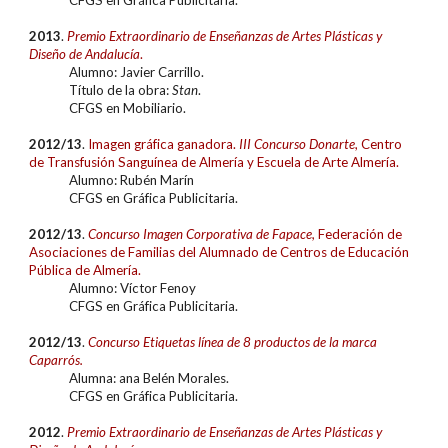
CFGS en Gráfica Publicitaria.
2013
.
Premio Extraordinario de Enseñanzas de Artes Plásticas y
Diseño de Andalucía
.
Alumno: Javier Carrillo.
Título de la obra:
Stan
.
CFGS en Mobiliario.
20
12/13
.
Imagen gráfica ganadora.
III Concurso Donarte
, Centro
de Transfusión Sanguínea de Almería y Escuela de Arte Almería.
Alumno: Rubén Marín
CFGS en Gráfica Publicitaria.
20
12/13
.
Concurso Imagen Corporativa de Fapace,
Federación de
Asociaciones de Familias del Alumnado de Centros de Educación
Pública de Almería.
Alumno: Víctor Fenoy
CFGS en Gráfica Publicitaria.
20
12/13
.
Concurso Etiquetas línea de 8 productos de la marca
Caparrós.
Alumna: ana Belén Morales.
CFGS en Gráfica Publicitaria.
2012
.
Premio Extraordinari
o
de Enseñanzas de Artes Plásticas y