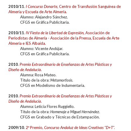
20
10/11
.
I Concurso Donarte,
Centro de Transfusión Sanguínea de
Almería y Escuela de Arte Almería.
Alumn
o: Alejandro Sánchez.
CFGS en
Gráfica Publicitaria.
20
10/11
.
IV Fiesta de la Libertad de Expresión
, Asociación de
Periodistas de Almería - Asociación de la Prensa, Escuela de Arte
Almería e IES Albaida.
Alumn
o: Vicente Andújar.
CFGS en
Gráfica Publicitaria.
20
10
.
Premio Extraordinari
o
de Enseñanzas de Artes Plásticas y
Diseño de Andalucía
.
Alumn
a: Rosa Mateo.
Título de la obra:
Metamorfosis
.
CFGS en
Modelismo de Indumentaria
.
20
10
.
Premio Extraordinari
o
de Enseñanzas de Artes Plásticas y
Diseño de Andalucía
.
Alumna: Leticia Flores Ruggiello
.
Título de la obra:
Homenaje a Miguel Hernández
.
CFGS en
Grabado y Técnicas de Estampación
.
2009/10
.
2º Premio
, Concurso Andaluz de Ideas Creativas "D+T".