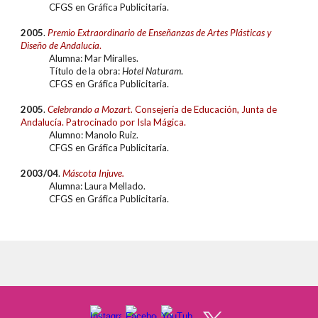
CFGS en
Gráfica Publicitaria
.
20
05
.
Premio Extraordinari
o
de Enseñanzas de Artes Plásticas y
Diseño de Andalucía
.
Alumn
a: Mar Miralles.
Título de la obra:
Hotel Naturam
.
CFGS en
Gráfica Publicitaria
.
20
05
.
Celebrando a Mozart.
Consejería de Educación, Junta de
Andalucía. Patrocinado por Isla Mágica.
Alumn
o: Manolo Ruiz.
CFGS en
Gráfica Publicitaria
.
20
03/04
.
Máscota Injuve.
Alumn
a: Laura Mellado.
CFGS en
Gráfica Publicitaria
.