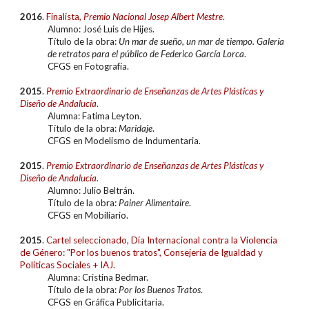
201
6
.
Finalista
,
Premio Nacional Josep Albert Mestre
.
Alumn
o: José Luis de Hijes.
Título de la obra:
Un mar de sueño, un mar de tiempo. Galería
de retratos para el público de Federico García Lorca
.
CFGS en
Fotografía.
2015
.
Premio Extraordinario de Enseñanzas de Artes Plásticas y
Diseño de Andalucía
.
Alumna: Fatima Leyton.
Título de la obra:
Maridaje
.
CFGS en Modelismo de Indumentaria.
2015
.
Premio Extraordinario de Enseñanzas de Artes Plásticas y
Diseño de Andalucía
.
Alumno: Julio Beltrán.
Título de la obra:
Painer Alimentaire
.
CFGS en Mobiliario.
20
15
.
Cartel seleccionado, Día Internacional contra la Violencia
de Género: "Por los buenos tratos", Consejería de Igualdad y
Políticas Sociales + IAJ.
Alumna: Cristina Bedmar.
Título de la obra:
Por los Buenos Tratos
.
CFGS en Gráfica Publicitaria.