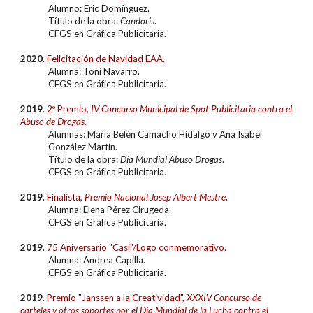
Alumno:
Eric Domínguez.
Título de la obra:
Candoris
.
CFGS en Gráfica Publicitaria.
20
20
.
Felicitación de Navidad EAA.
Alumn
a: Toni Navarro.
CFGS en Gráfica Publicitaria.
2019
.
2º Premio
,
IV Concurso Municipal de Spot Publicitaria contra el
Abuso de Drogas
.
Alumnas: María Belén Camacho Hidalgo y Ana Isabel
González Martín.
Título de la obra:
Día Mundial Abuso Drogas
.
CFGS en Gráfica Publicitaria.
201
9
.
Finalista
,
Premio Nacional Josep Albert Mestre
.
Alumna:
Elena Pérez Cirugeda.
CFGS en
Gráfica Publicitaria.
20
19
.
75 Aniversario "Casi"/Logo conmemorativo.
Alumn
a: Andrea Capilla.
CFGS en Gráfica Publicitaria.
20
19
.
Premio "Janssen a la Creatividad",
XXXIV Concurso de
carteles y otros soportes por el Día Mundial de la Lucha contra el