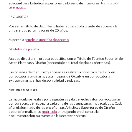
solicitud para Estudios Superiores de Diseño de Interiores:
tramitación
telemática
.
REQUISITOS
Poseer el Título de Bachiller o haber superado la prueba de acceso a la
universidad para mayores de 25 años.
Superar la
prueba específica de acceso
.
Modelos de prueba.
Acceso directo, sin prueba específica con el Título de Técnico Superior de
Artes Plásticas y Diseño (porcentaje del total de plazas ofertadas).
Las pruebas de madurez y acceso se realizan a principios de Julio, en
convocatoria ordinaria, y a principios de Octubre en convocatoria
extraordinaria, si hay disponibilidad de plazas.
MATRICULACIÓN
La matrícula se realiza por asignaturas y da derecho a dos convocatorias
por curso académico para cada una de las asignaturas matriculadas. Cada
año, el alumnado de las enseñanzas Artísticas Superiores de Diseño
deberá formalizar su
matrícula
entregando en el centro la
documentración o a través de la Secretaría Virtual