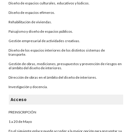
Diseño de espacios culturales, educativos y lúdicos.
Diseño de espacios efímeros.
Rehabilitación de viviendas.
Paisajismo y diseño de espacios públicos.
Gestión empresarial de actividades creativas.
Diseño de los espacios interiores de los distintos sistemas de
transporte.
Gestión de obras, mediciones, presupuestos y prevención de riesgos en
el ámbito del diseño de interiores.
Dirección de obras en el ámbito del diseño de interiores.
Investigación y docencia.
Acceso
PREINSCRIPCIÓN
1 a 20 de Mayo
En el siguiente enlace puede acceder a la mejor opción para presentar su