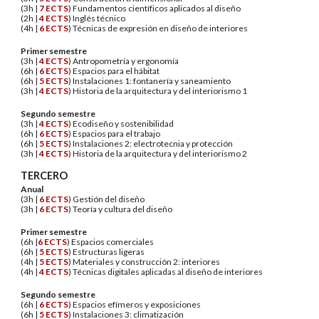
(3h |
7
ECTS
) Fundamentos científicos aplicados al diseño
(2h |
4
ECTS
) Inglés técnico
(4h |
6
ECTS
) Técnicas de expresión en diseño de interiores
Primer semestre
(3h |
4
ECTS
) Antropometría y ergonomía
(6h |
6
ECTS
) Espacios para el hábitat
(6h |
5
ECTS
) Instalaciones 1: fontanería y saneamiento
(3h |
4
ECTS
) Historia de la arquitectura y del interiorismo 1
Segundo semestre
(3h |
4
ECTS
) Ecodiseño y sostenibilidad
(6h |
6
ECTS
) Espacios para el trabajo
(6h |
5
ECTS
) Instalaciones 2: electrotecnia y protección
(3h |
4
ECTS
) Historia de la arquitectura y del interiorismo 2
TERCERO
Anual
(3h |
6
ECTS
) Gestión del diseño
(3h |
6
ECTS
) Teoría y cultura del diseño
Primer semestre
(6h |
6
ECTS
) Espacios comerciales
(6h |
5
ECTS
) Estructuras ligeras
(4h |
5
ECTS
) Materiales y construcción 2: interiores
(4h |
4
ECTS
) Técnicas digitales aplicadas al diseño de interiores
Segundo semestre
(6h |
6
ECTS
) Espacios efímeros y exposiciones
(6h |
5
ECTS
) Instalaciones 3: climatización