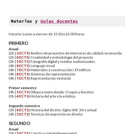
Materias y
Guías docentes
Horario: Lunes a viernes de 15:30 a 22:00 horas
PRIMERO
Anual
(2h |
3 ECTS
) Análisis de proyectos de interiores de calidad reconocida
(2h |
4
ECTS
) Creatividad y metodología del proyecto
(3h |
5
ECTS
) Fotografía digital y medios audiovisuales
(4h |
8
ECTS
) Lenguaje visual
(4h |
7
ECTS
) Materiales y construcción I. El edificio
(4h |
8
ECTS
) Sistemas de representación
(4h |
7
ECTS
) Representación vectorial
Primer semestre
(4h |
5
ECTS
) Dibujo a mano alzada. Croquis y bocetos
(3h |
4
ECTS
) Historia del arte y la estética
Segundo semestre
(3h |
4
ECTS
) Historia del diseño. Siglos XIX, XX y actual
(4h |
5
ECTS
) Técnicas de expresión en diseño
SEGUNDO
Anual
(3h |
5
ECTS
) Construcción tridimensional