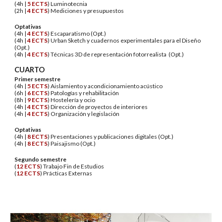
(4h |
5
ECTS
) Luminotecnia
(2h |
4
ECTS
) Mediciones y presupuestos
Optativas
(4h |
4
ECTS
) Escaparatismo (Opt.)
(4h |
4 ECTS
) Urban Sketch y cuadernos experimentales para el Diseño
(Opt.)
(4h |
4
ECTS
) Técnicas 3D de representación fotorrealista (Opt.)
CUARTO
Primer semestre
(4h |
5
ECTS
) Aislamiento y acondicionamiento acústico
(6h |
6
ECTS
) Patologías y rehabilitación
(8h |
9
ECTS
) Hostelería y ocio
(4h |
4
ECTS
) Dirección de proyectos de interiores
(4h |
4
ECTS
) Organización y legislación
Optativas
(4h |
8
ECTS
) Presentaciones y publicaciones digitales (Opt.)
(4h |
8
ECTS
) Paisajismo (Opt.)
Segundo semestre
(
12
ECTS
)
Trabajo Fin de Estudios
(
12
ECTS
) Prácticas Externas